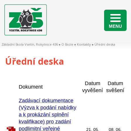
MENU
Naši žáci v matematických soutěžích 2025/2026
Základní škola Vsetín, Rokytnice 436
»
O škole
»
Kontakty
»
Úřední deska
Úřední deska
Datum
Datum
Dokument
vyvěšení
svěšení
Zadávací dokumentace
(Výzva k podání nabídky
a k prokázání splnění
kvalifikace) pro zadání
podlimitní veřejné
21. 05.
08. 06.