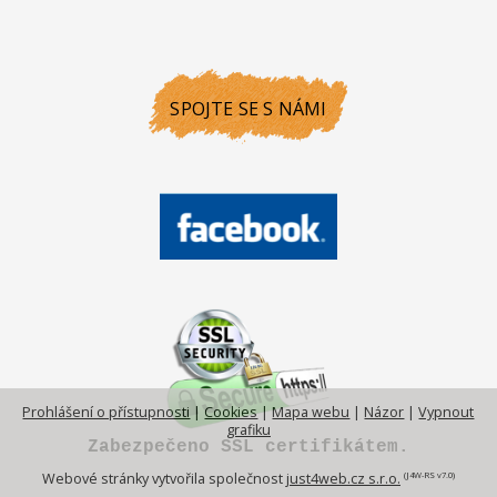
SPOJTE SE S NÁMI
Prohlášení o přístupnosti
|
Cookies
|
Mapa webu
|
Názor
|
Vypnout
grafiku
Zabezpečeno SSL certifikátem.
(J4W-RS v7.0)
Webové stránky vytvořila společnost
just4web.cz s.r.o.