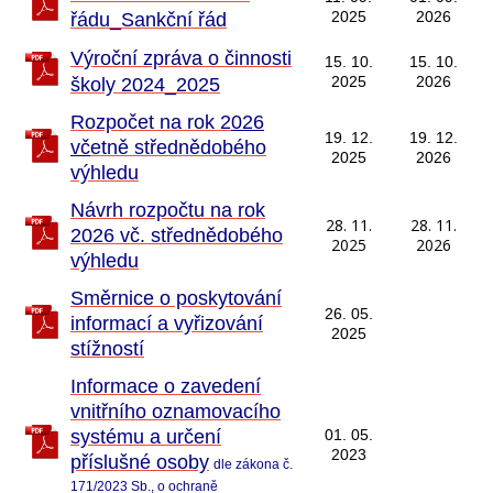
2025
2026
řádu_Sankční řád
V
ýroční zpráva o činnosti
15. 10.
15. 10.
2025
2026
školy 2024_2025
R
ozpočet na rok 2
026
19. 12.
19. 12.
vč
etně střednědobého
2025
2026
výhledu
Návrh rozpočtu na rok
28. 11.
28. 11.
2026 vč. střednědobého
2025
2026
výhledu
Směrnice o poskytování
26. 05.
informací a vyřizování
2025
stížností
Informace o zavedení
vnitřního oznamovacího
systému a určení
01. 05.
2023
příslušné osoby
dle zákona č.
171/2023 Sb., o ochraně