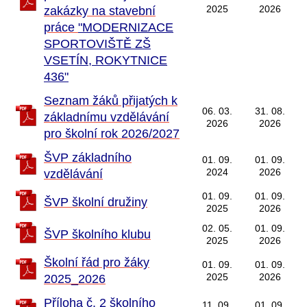
2025
2026
zakázky na stavební
práce
"MODERNIZACE
SPORTOVIŠTĚ ZŠ
VSETÍN, ROKYTNICE
436"
Seznam žáků přijatých k
06. 03.
31. 08.
základnímu vzdělávání
2026
2026
pro školní rok 2026/202
7
ŠVP z
ákladního
01. 09.
01. 09.
2024
2026
vzdělávání
01. 09.
01. 09.
Š
VP
školní družiny
2025
2026
02. 05.
01. 09.
Š
VP
školního klubu
2025
2026
Školní řád pro žáky
01. 09.
01. 09.
2025
2026
2025_2026
Příloha č. 2 školního
11. 09.
01. 09.