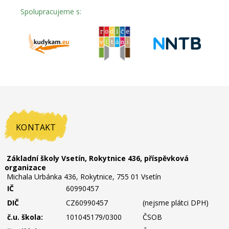
Spolupracujeme s:
KONTAKT
Základní školy Vsetín, Rokytnice 436, příspěvková
organizace
Michala Urbánka 436, Rokytnice, 755 01 Vsetín
IČ
60990457
DIČ
CZ60990457
(nejsme plátci DPH)
č.u. škola:
101045179/0300
ČSOB