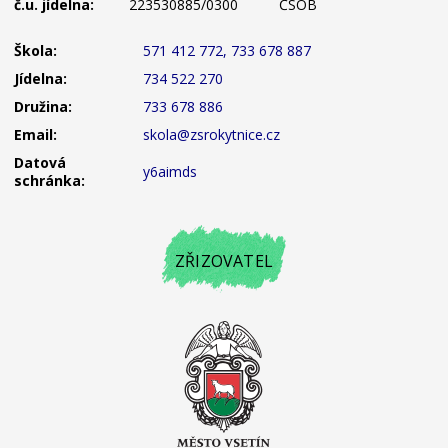
č.u. jídelna:
223530885/0300
ČSOB
Škola:
571 412 772, 733 678 887
Jídelna:
734 522 270
Družina:
733 678 886
Email:
skola@zsrokytnice.cz
Datová
y6aimds
schránka:
ZŘIZOVATEL