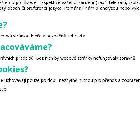
le do prohlížeče, respektive vašeho zařízení (např. telefonu, tabl
čitý obsah či preferenci jazyka. Pomáhají nám s analýzou nebo vy
e?
ebová stránka dobře a bezpečně zobrazila.
pracováváme?
rávních předpisů. Bez nich by webové stránky nefungovaly správně.
ookies?
 se uchovávají pouze po dobu nezbytně nutnou pro přenos a zobrazen
zde: