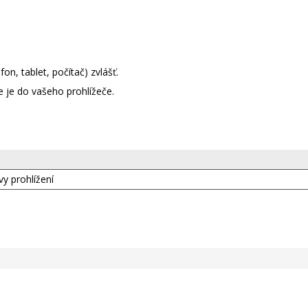
on, tablet, počítač) zvlášť.
 je do vašeho prohlížeče.
y prohlížení