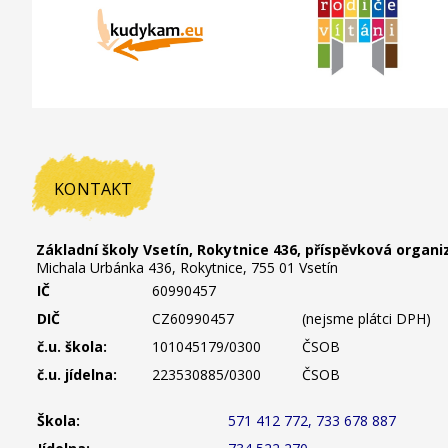
KONTAKT
Základní školy Vsetín, Rokytnice 436, příspěvková organi
Michala Urbánka 436, Rokytnice, 755 01 Vsetín
IČ
60990457
DIČ
CZ60990457
(nejsme plátci DPH)
č.u. škola:
101045179/0300
ČSOB
č.u. jídelna:
223530885/0300
ČSOB
Škola:
571 412 772, 733 678 887