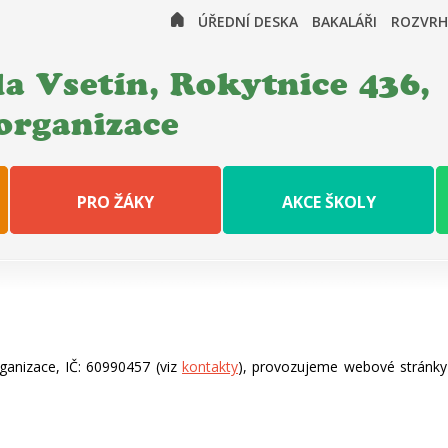
ÚŘEDNÍ DESKA
BAKALÁŘI
ROZVRH
a Vsetín, Rokytnice 436,
organizace
PRO ŽÁKY
AKCE ŠKOLY
rganizace, IČ: 60990457 (viz
kontakty
), provozujeme webové stránk