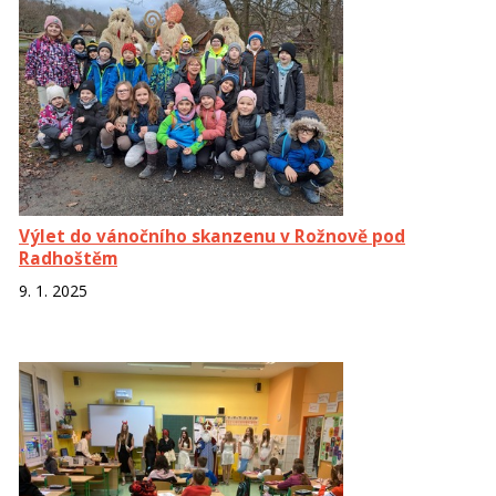
Výlet do vánočního skanzenu v Rožnově pod
Radhoštěm
9. 1. 2025