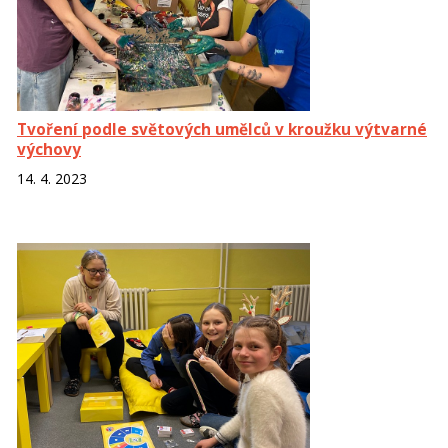
Tvoření podle světových umělců v kroužku výtvarné
výchovy
14. 4. 2023