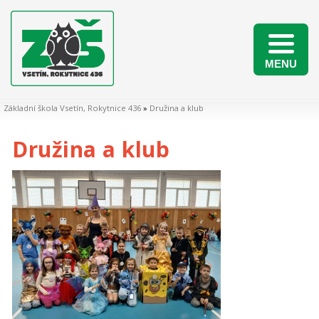
MENU
Naši žáci v matematických soutěžích 2025/2026
Základní škola Vsetín, Rokytnice 436
»
Družina a klub
Družina a klub