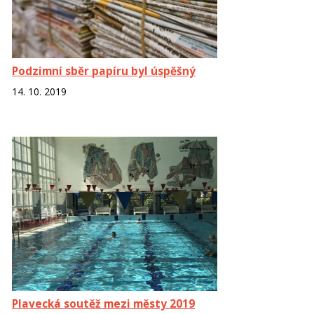
Podzimní sběr papíru byl úspěšný
14. 10. 2019
Plavecká soutěž mezi městy 2019