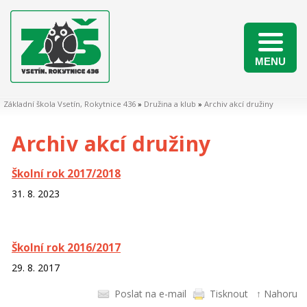
MENU
Naši žáci v matematických soutěžích 2025/2026
Základní škola Vsetín, Rokytnice 436
»
Družina a klub
»
Archiv akcí družiny
Archiv akcí družiny
Školní rok 2017/2018
31. 8. 2023
Školní rok 2016/2017
29. 8. 2017
Poslat na e-mail
Tisknout
↑ Nahoru