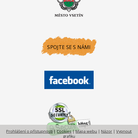
SPOJTE SE S NÁMI
Prohlášení o přístupnosti
|
Cookies
|
Mapa webu
|
Názor
|
Vypnout
grafiku