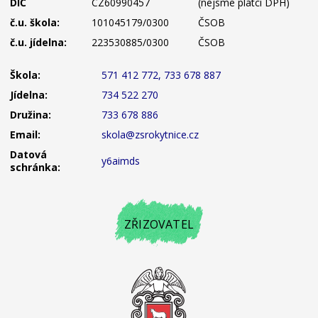
DIČ
CZ60990457
(nejsme plátci DPH)
č.u. škola:
101045179/0300
ČSOB
č.u. jídelna:
223530885/0300
ČSOB
Škola:
571 412 772, 733 678 887
Jídelna:
734 522 270
Družina:
733 678 886
Email:
skola@zsrokytnice.cz
Datová
y6aimds
schránka:
ZŘIZOVATEL