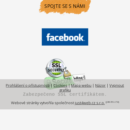
SPOJTE SE S NÁMI
Prohlášení o přístupnosti
|
Cookies
|
Mapa webu
|
Názor
|
Vypnout
grafiku
Zabezpečeno SSL certifikátem.
(J4W-RS v7.0)
Webové stránky vytvořila společnost
just4web.cz s.r.o.