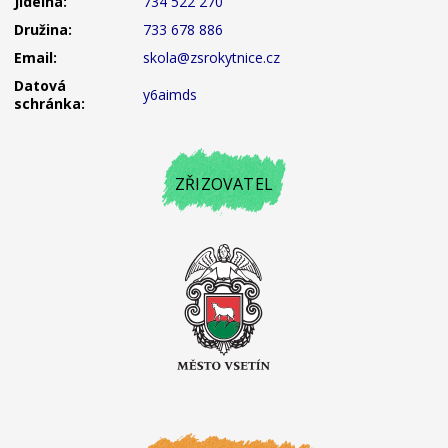
Jídelna:
734 522 270
Družina:
733 678 886
Email:
skola@zsrokytnice.cz
Datová
y6aimds
schránka:
ZŘIZOVATEL