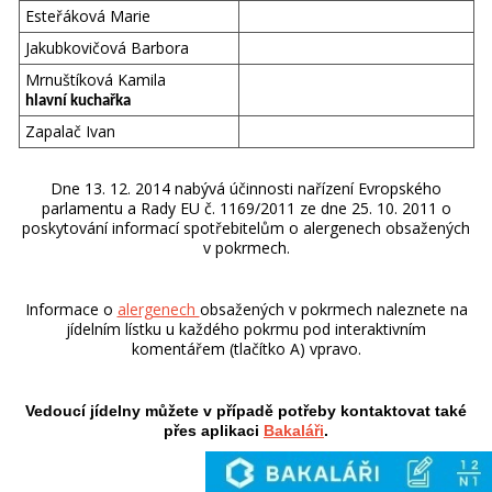
Esteřáková Marie
Jakubkovičová Barbora
Mrnuštíková Kamila
hlavní kuchařka
Zapalač Ivan
Dne 13. 12. 2014 nabývá účinnosti nařízení Evropského
parlamentu a Rady EU č. 1169/2011 ze dne 25. 10. 2011 o
poskytování informací spotřebitelům o alergenech obsažených
v pokrmech.
Informace o
alergenech
obsažených v pokrmech naleznete na
jídelním lístku u každého pokrmu pod interaktivním
komentářem (tlačítko A) vpravo.
Vedoucí jídelny můžete
v případě potřeby
kontaktovat také
přes aplikaci
Bakaláři
.