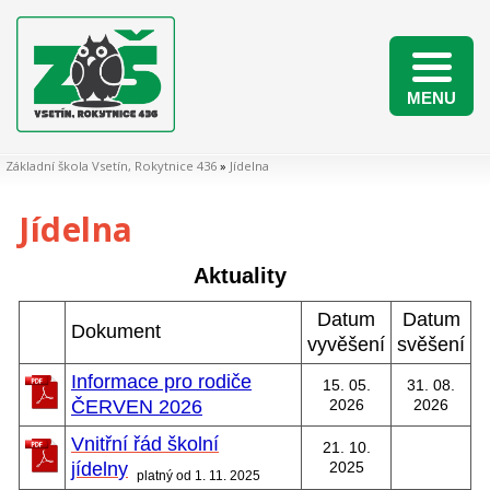
MENU
Naši žáci v matematických soutěžích 2025/2026
Základní škola Vsetín, Rokytnice 436
»
Jídelna
Jídelna
Aktuality
Datum
Datum
Dokument
vyvěšení
svěšení
Informace pro rodiče
15. 05.
31. 08.
ČERVEN 2026
2026
2026
Vnitřní řád školní
21. 10.
jídeln
y
2025
platný od 1. 11. 2025