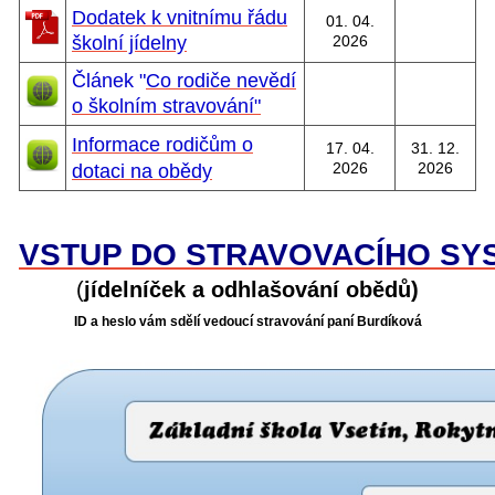
Dodatek k vnitnímu řádu
01. 04.
školní jídelny
2026
Článek
"
C
o rodiče nevědí
o školním stravování"
Informace rodičům o
17. 04.
31. 12.
2026
2026
dotaci na obědy
VSTUP DO STRAVOVACÍHO SY
(
jídelníček a odhlašování obědů)
ID a heslo vám sdělí vedoucí stravování paní Burdíková