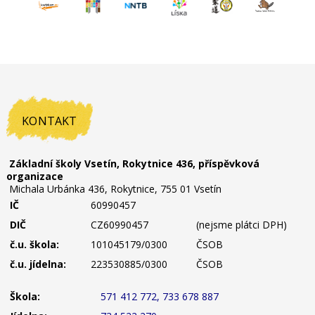
KONTAKT
Základní školy Vsetín, Rokytnice 436, příspěvková
organizace
Michala Urbánka 436, Rokytnice, 755 01 Vsetín
IČ
60990457
DIČ
CZ60990457
(nejsme plátci DPH)
č.u. škola:
101045179/0300
ČSOB
č.u. jídelna:
223530885/0300
ČSOB
Škola:
571 412 772, 733 678 887