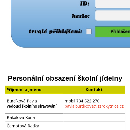
Personální obsazení školní jídelny
Příjmení a jméno
Kontakt
Burdíková Pavla
mobil
734 522 2
70
pavla.burdikova
@zsrokytnice.cz
vedoucí školního stravování
Bakalová Karla
Černotová Radka