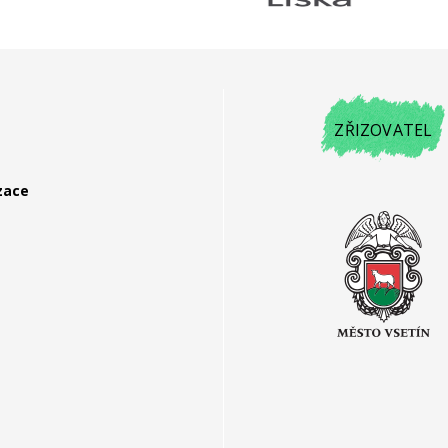
ZŘIZOVATEL
zace