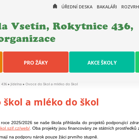
ÚŘEDNÍ DESKA
BAKALÁŘI
ROZVRH
a Vsetín, Rokytnice 436,
organizace
PRO ŽÁKY
AKCE ŠKOLY
e 436
»
Jídelna
»
Ovoce do škol a mléko do škol
 škol a mléko do škol
 roce 2025/2026 se naše škola přihlásila do projektů podporující zdra
kol.szif.cz/web/
. Oba projekty jsou financovány ze státních prostředků 
 mají na podporu nárok pouze žáci prvního stupně.