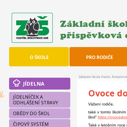
Základní škol
příspěvková 
O ŠKOLE
PRO RODIČE
Základní škola Vsetín, Rokytnic
JÍDELNA
Ovoce do
JÍDELNÍČEK A
ODHLÁŠENÍ STRAVY
Vážení rodiče,
také v tomto školním
OBĚDY DO ŠKOL
škol“
https://ovocedos
ČIPOVÝ SYSTÉM
Také v letošním roce