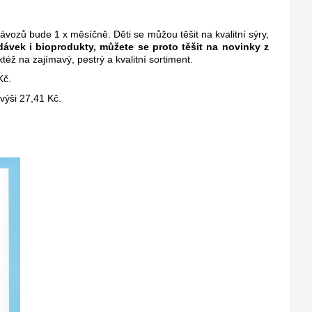
ozů bude 1 x měsíčně. Děti se můžou těšit na kvalitní sýry,
dávek i bioprodukty, můžete se proto těšit na novinky z
též na zajímavý, pestrý a kvalitní sortiment.
Kč.
výši 27,41 Kč.