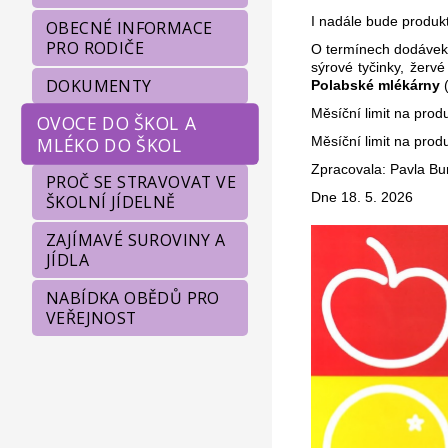
I nadále bude produk
OBECNÉ INFORMACE
PRO RODIČE
O termínech dodávek 
sýrové tyčinky, žerv
DOKUMENTY
Polabské mlékárny
Měsíční limit na prod
OVOCE DO ŠKOL A
MLÉKO DO ŠKOL
Měsíční limit na prod
Zpracovala: Pavla Bur
PROČ SE STRAVOVAT VE
Dne 18. 5. 2026
ŠKOLNÍ JÍDELNĚ
ZAJÍMAVÉ SUROVINY A
JÍDLA
NABÍDKA OBĚDŮ PRO
VEŘEJNOST