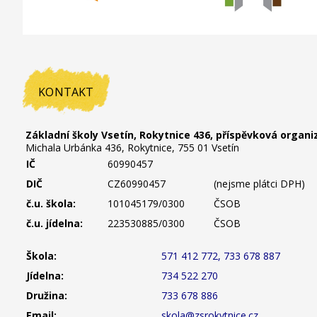
KONTAKT
Základní školy Vsetín, Rokytnice 436, příspěvková organi
Michala Urbánka 436, Rokytnice, 755 01 Vsetín
IČ
60990457
DIČ
CZ60990457
(nejsme plátci DPH)
č.u. škola:
101045179/0300
ČSOB
č.u. jídelna:
223530885/0300
ČSOB
Škola:
571 412 772, 733 678 887
Jídelna:
734 522 270
Družina:
733 678 886
Email:
skola@zsrokytnice.cz