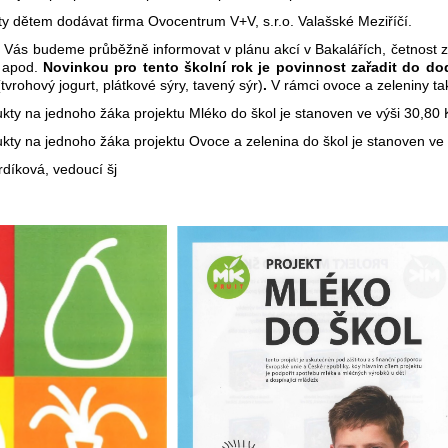
ty dětem dodávat firma Ovocentrum V+V, s.r.o. Valašské Meziříčí.
Vás budeme průběžně informovat v plánu akcí v Bakalářích, četnost záv
é apod.
Novinkou pro tento školní rok je povinnost zařadit do do
(tvrohový jogurt, plátkové sýry, tavený sýr)
.
V rámci ovoce a zeleniny tak
ukty na jednoho žáka projektu Mléko do škol je stanoven ve výši 30,80 
ukty na jednoho žáka projektu Ovoce a zelenina do škol je stanoven ve 
díková, vedoucí šj