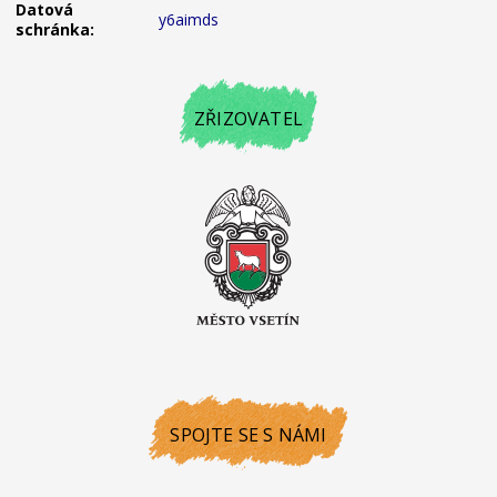
Datová
y6aimds
schránka:
ZŘIZOVATEL
SPOJTE SE S NÁMI