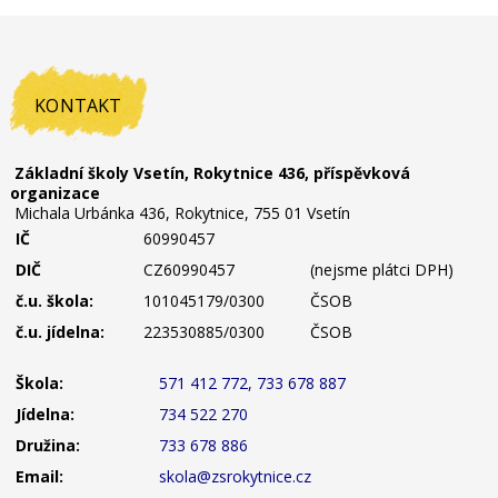
KONTAKT
Základní školy Vsetín, Rokytnice 436, příspěvková
organizace
Michala Urbánka 436, Rokytnice, 755 01 Vsetín
IČ
60990457
DIČ
CZ60990457
(nejsme plátci DPH)
č.u. škola:
101045179/0300
ČSOB
č.u. jídelna:
223530885/0300
ČSOB
Škola:
571 412 772, 733 678 887
Jídelna:
734 522 270
Družina:
733 678 886
Email:
skola@zsrokytnice.cz