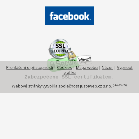
Prohlášení o přístupnosti
|
Cookies
|
Mapa webu
|
Názor
|
Vypnout
grafiku
Zabezpečeno SSL certifikátem.
(J4W-RS v7.0)
Webové stránky vytvořila společnost
just4web.cz s.r.o.