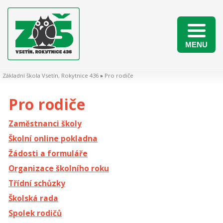
MENU
Naši žáci v matematických soutěžích 2025/2026
Základní škola Vsetín, Rokytnice 436
»
Pro rodiče
Pro rodiče
Zaměstnanci školy
Školní online pokladna
Žádosti a formuláře
Organizace školního roku
Třídní schůzky
Školská rada
Spolek rodičů