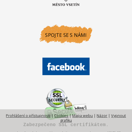
SPOJTE SE S NÁMI
Prohlášení o přístupnosti
|
Cookies
|
Mapa webu
|
Názor
|
Vypnout
grafiku
Zabezpečeno SSL certifikátem.