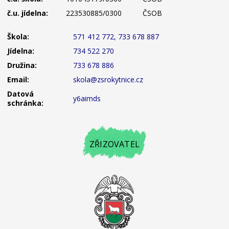
č.u. jídelna:
223530885/0300
ČSOB
Škola:
571 412 772, 733 678 887
Jídelna:
734 522 270
Družina:
733 678 886
Email:
skola@zsrokytnice.cz
Datová
y6aimds
schránka:
ZŘIZOVATEL