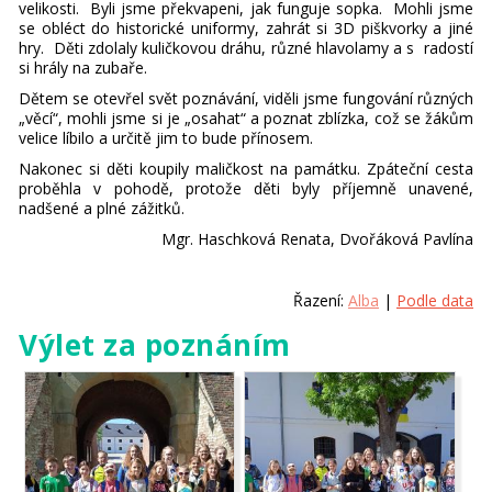
velikosti. Byli jsme překvapeni, jak funguje sopka. Mohli jsme
se obléct do historické uniformy, zahrát si 3D piškvorky a jiné
hry. Děti zdolaly kuličkovou dráhu, různé hlavolamy a s radostí
si hrály na zubaře.
Dětem se otevřel svět poznávání, viděli jsme fungování různých
„věcí“, mohli jsme si je „osahat“ a poznat zblízka, což se žákům
velice líbilo a určitě jim to bude přínosem.
Nakonec si děti koupily maličkost na památku. Zpáteční cesta
proběhla v pohodě, protože děti byly příjemně unavené,
nadšené a plné zážitků.
Mgr. Haschková Renata, Dvořáková Pavlína
Řazení:
Alba
|
Podle data
Výlet za poznáním