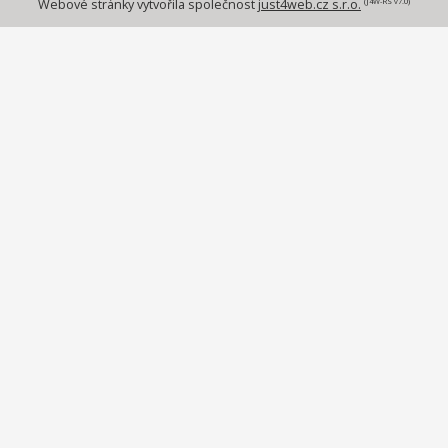
(J4W-RS v7.0)
Webové stránky vytvořila společnost
just4web.cz s.r.o.