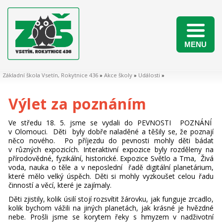
MENU
Naši žáci v matematických soutěžích 2025/2026
Základní škola Vsetín, Rokytnice 436
»
Akce školy
»
Události
»
Výlet za poznáním
Ve středu 18. 5. jsme se vydali do PEVNOSTI POZNÁNÍ
v Olomouci. Děti byly dobře naladěné a těšily se, že poznají
něco nového. Po příjezdu do pevnosti mohly děti bádat
v různých expozicích. Interaktivní expozice byly rozděleny na
přírodovědné, fyzikální, historické. Expozice Světlo a Tma, Živá
voda, nauka o těle a v neposlední řadě digitální planetárium,
které mělo velký úspěch. Děti si mohly vyzkoušet celou řadu
činností a věcí, které je zajímaly.
Děti zjistily, kolik úsilí stojí rozsvítit žárovku, jak funguje zrcadlo,
kolik bychom vážili na jiných planetách, jak krásné je hvězdné
nebe. Prošli jsme se korytem řeky s hmyzem v nadživotní