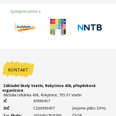
Spolupracujeme s:
KONTAKT
Základní školy Vsetín, Rokytnice 436, příspěvková
organizace
Michala Urbánka 436, Rokytnice, 755 01 Vsetín
IČ
60990457
DIČ
CZ60990457
(nejsme plátci DPH)
č.u. škola:
101045179/0300
ČSOB