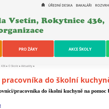
ÚŘEDNÍ DESKA
BAKALÁŘI
ROZVRH
a Vsetín, Rokytnice 436,
organizace
PRO ŽÁKY
AKCE ŠKOLY
e 436
»
O škole
»
Aktuality
»
pracovníka do školní kuchyn
vnici/pracovníka do školní kuchyně na pomoc 
t