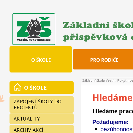
Základní škol
příspěvková 
O ŠKOLE
PRO RODIČE
Základní škola Vsetín, Rokytnic
O ŠKOLE
Hledáme 
ZAPOJENÍ ŠKOLY DO
PROJEKTŮ
Hledáme praco
AKTUALITY
Požadujeme:
bezúhonnos
ARCHIV AKCÍ