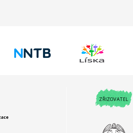
ZŘIZOVATEL
zace