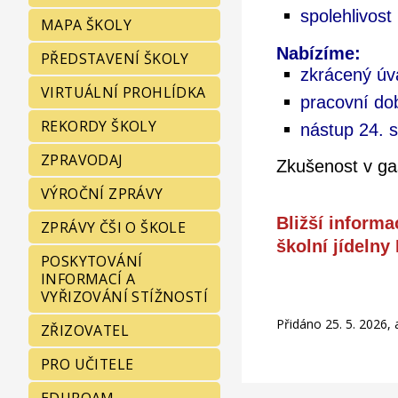
spolehlivost
MAPA ŠKOLY
Nabízíme:
PŘEDSTAVENÍ ŠKOLY
zkrácený úv
VIRTUÁLNÍ PROHLÍDKA
pracovní do
REKORDY ŠKOLY
nástup 24. 
ZPRAVODAJ
Zkušenost v ga
VÝROČNÍ ZPRÁVY
Bližší informa
ZPRÁVY ČŠI O ŠKOLE
školní jídelny
POSKYTOVÁNÍ
INFORMACÍ A
VYŘIZOVÁNÍ STÍŽNOSTÍ
Přidáno 25. 5. 2026,
ZŘIZOVATEL
PRO UČITELE