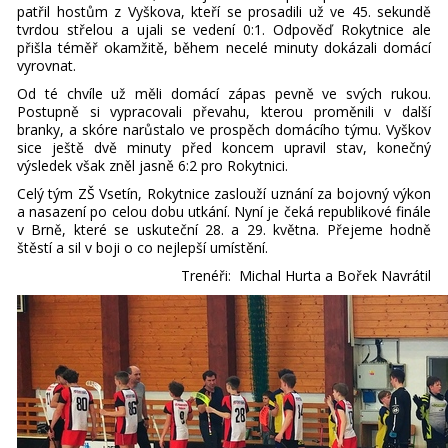
patřil hostům z Vyškova, kteří se prosadili už ve 45. sekundě
tvrdou střelou a ujali se vedení 0:1. Odpověď Rokytnice ale
přišla téměř okamžitě, během necelé minuty dokázali domácí
vyrovnat.
Od té chvíle už měli domácí zápas pevně ve svých rukou.
Postupně si vypracovali převahu, kterou proměnili v další
branky, a skóre narůstalo ve prospěch domácího týmu. Vyškov
sice ještě dvě minuty před koncem upravil stav, konečný
výsledek však zněl jasně 6:2 pro Rokytnici.
Celý tým ZŠ Vsetín, Rokytnice zaslouží uznání za bojovný výkon
a nasazení po celou dobu utkání. Nyní je čeká republikové finále
v Brně, které se uskuteční 28. a 29. května. Přejeme hodně
štěstí a sil v boji o co nejlepší umístění.
Trenéři: Michal Hurta a Bořek Navrátil