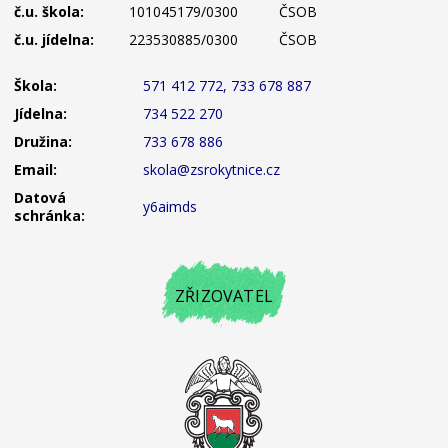
č.u. škola:
101045179/0300
ČSOB
č.u. jídelna:
223530885/0300
ČSOB
Škola:
571 412 772, 733 678 887
Jídelna:
734 522 270
Družina:
733 678 886
Email:
skola@zsrokytnice.cz
Datová
y6aimds
schránka:
ZŘIZOVATEL