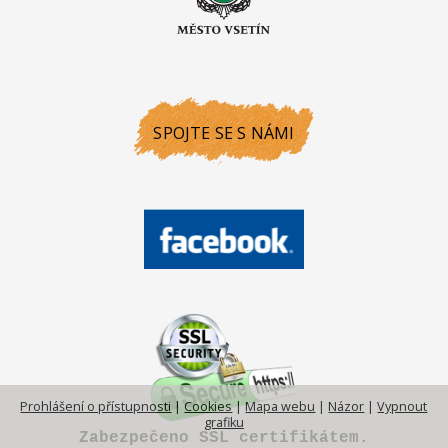
SPOJTE SE S NÁMI
Prohlášení o přístupnosti
|
Cookies
|
Mapa webu
|
Názor
|
Vypnout
grafiku
Zabezpečeno SSL certifikátem.