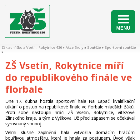
MENU
Naši žáci v matematických soutěžích 2025/2026
Základní škola Vsetín, Rokytnice 436
»
Akce školy
»
Soutěže
»
Sportovní soutěže
»
ZŠ Vsetín, Rokytnice míří
do republikového finále ve
florbale
Dne 17. dubna hostila sportovní hala Na Lapači kvalifikační
utkání o postup na republikové finále ve florbale mladších žáků.
Proti sobě nastoupili hráči ZŠ Vsetín, Rokytnice, vítězové
Zlínského kraje, a tým z Vyškova. Už před zápasem se očekával
vyrovnaný souboj.
Velmi slušně zaplněná hala vytvořila domácím hráčům
bouřlivou atmosféru, která je hnala za postupem. Úvod však