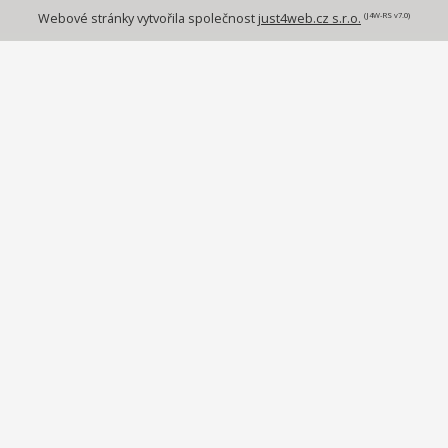
(J4W-RS v7.0)
Webové stránky vytvořila společnost
just4web.cz s.r.o.