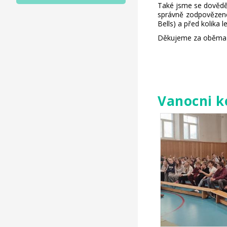
Také jsme se dověděl
správně zodpovězené 
Bells) a před kolika 
Děkujeme za oběma p
Vanocni k