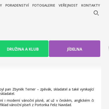
Y
PORADENSTVÍ
FOTOGALERIE
VEŘEJNOST
KONTAKTY
DRUŽINA A KLUB
JÍDELNA
byl pan Zbyněk Terner – zpěvák, skladatel a také vynikající
skladatel.
iční i moderní vánoční písně, ať už v českém, anglickém či
klad vánoční píseň z Portorika Feliz Navidad.