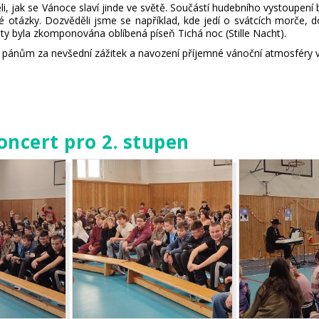
i, jak se Vánoce slaví jinde ve světě. Součástí hudebního vystoupen
otázky. Dozvěděli jsme se například, kde jedí o svátcích morče, do 
lety byla zkomponována oblíbená píseň Tichá noc (Stille Nacht).
ánům za nevšední zážitek a navození příjemné vánoční atmosféry v 
oncert pro 2. stupen