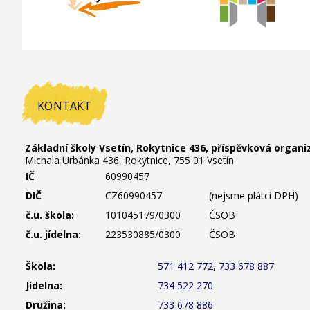
KONTAKT
Základní školy Vsetín, Rokytnice 436, příspěvková organi
Michala Urbánka 436, Rokytnice, 755 01 Vsetín
IČ
60990457
DIČ
CZ60990457
(nejsme plátci DPH)
č.u. škola:
101045179/0300
ČSOB
č.u. jídelna:
223530885/0300
ČSOB
Škola:
571 412 772, 733 678 887
Jídelna:
734 522 270
Družina:
733 678 886