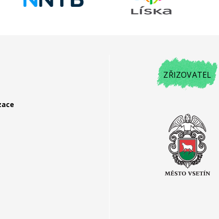
ZŘIZOVATEL
zace