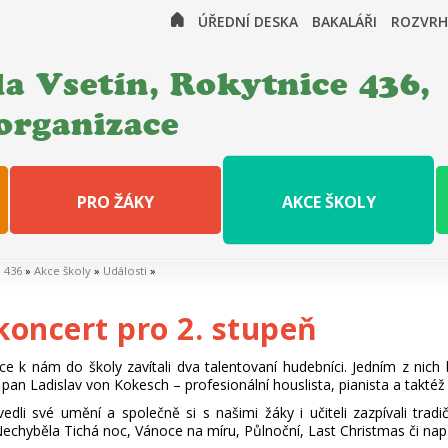
ÚŘEDNÍ DESKA
BAKALÁŘI
ROZVRH
a Vsetín, Rokytnice 436,
organizace
PRO ŽÁKY
AKCE ŠKOLY
e 436
»
Akce školy
»
Události
»
koncert pro 2. stupeň
nce k nám do školy zavítali dva talentovaní hudebníci. Jedním z nich 
an Ladislav von Kokesch – profesionální houslista, pianista a taktéž 
dli své umění a společně si s našimi žáky i učiteli zazpívali trad
echyběla Tichá noc, Vánoce na míru, Půlnoční, Last Christmas či napří