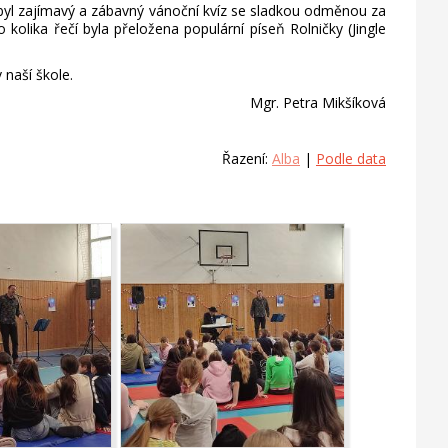
í byl zajímavý a zábavný vánoční kvíz se sladkou odměnou za
kolika řečí byla přeložena populární píseň Rolničky (Jingle
naší škole.
Mgr. Petra Mikšíková
Řazení:
Alba
|
Podle data