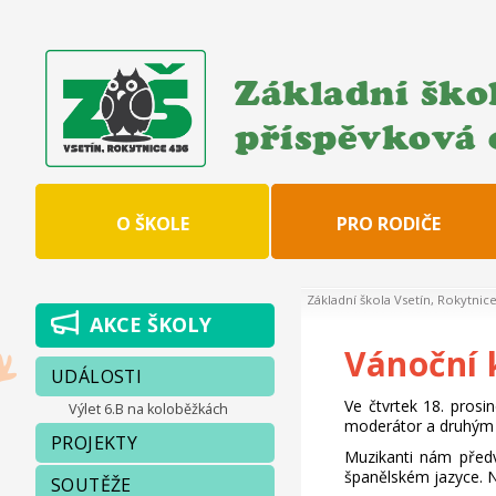
Základní škol
příspěvková 
O ŠKOLE
PRO RODIČE
Základní škola Vsetín, Rokytnic
AKCE ŠKOLY
Vánoční 
UDÁLOSTI
Ve čtvrtek 18. prosi
Výlet 6.B na koloběžkách
moderátor a druhým p
PROJEKTY
Muzikanti nám předve
španělském jazyce. N
SOUTĚŽE