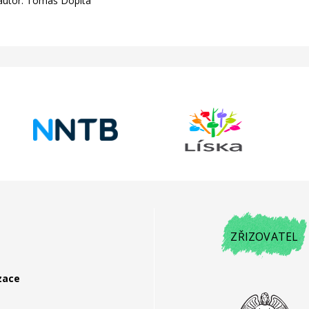
 autor: Tomáš Dopita
ZŘIZOVATEL
zace