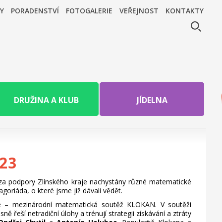
Y
PORADENSTVÍ
FOTOGALERIE
VEŘEJNOST
KONTAKTY
DRUŽINA A KLUB
JÍDELNA
23
y za podpory Zlínského kraje nachystány různé matematické
goriáda, o které jsme již dávali vědět.
že – mezinárodní matematická soutěž KLOKAN. V soutěži
 řeší netradiční úlohy a trénují strategii získávání a ztráty