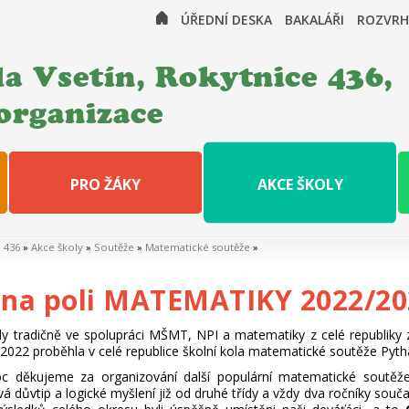
ÚŘEDNÍ DESKA
BAKALÁŘI
ROZVRH
a Vsetín, Rokytnice 436,
organizace
PRO ŽÁKY
AKCE ŠKOLY
e 436
»
Akce školy
»
Soutěže
»
Matematické soutěže
»
 na poli MATEMATIKY 2022/20
yly tradičně ve spolupráci MŠMT, NPI a matematiky z celé republik
 2022 proběhla v celé republice školní kola matematické soutěže Pytha
c děkujeme za organizování další populární matematické soutě
ůvtip a logické myšlení již od druhé třídy a vždy dva ročníky současně