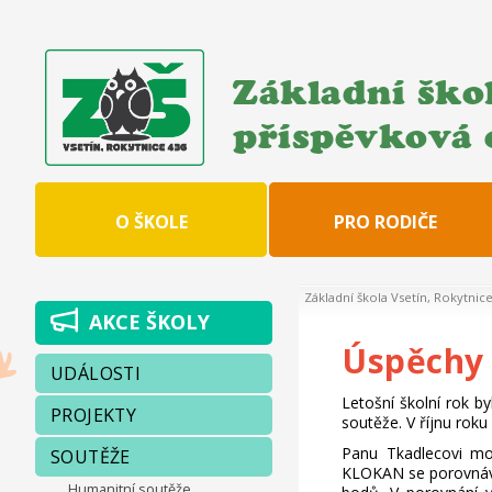
Základní škol
příspěvková 
O ŠKOLE
PRO RODIČE
Základní škola Vsetín, Rokytnic
AKCE ŠKOLY
Úspěchy
UDÁLOSTI
Letošní školní rok b
PROJEKTY
soutěže. V říjnu roku
Panu Tkadlecovi mo
SOUTĚŽE
KLOKAN se porovnává d
Humanitní soutěže