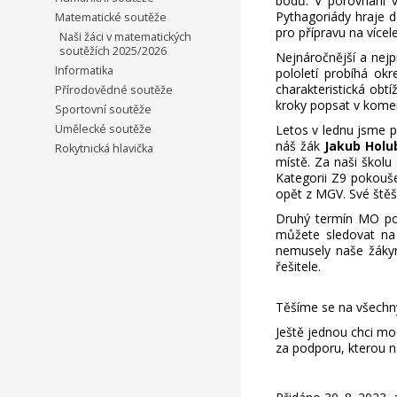
bodů. V porovnání v
Pythagoriády hraje 
Matematické soutěže
pro přípravu na vícel
Naši žáci v matematických
soutěžích 2025/2026
Nejnáročnější a nejp
Informatika
pololetí probíhá ok
charakteristická obtí
Přírodovědné soutěže
kroky popsat v kome
Sportovní soutěže
Umělecké soutěže
Letos v lednu jsme př
náš žák
Jakub Holu
Rokytnická hlavička
místě. Za naši školu
Kategorii Z9 pokouše
opět z MGV. Své štěš
Druhý termín MO pok
můžete sledovat na
nemusely naše žák
řešitele.
Těšíme se na všechn
Ještě jednou chci mo
za podporu, kterou ná