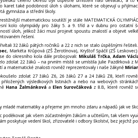
ýsledků celého okresu byli úspěšně umístěni naši deváťáci, a to
do karet také podobnost úloh s úlohami, které se objevují u přijí
etá gymnázia a střední školy.
restižnější matematickou soutěží je stále MATEMATICKÁ OLYMPIÁDA, 
resní kolo olympiády pro žáky 5. a 9. tříd a v dubnu pro ostatn
žností úloh, jelikož žáci musí projevit spoustu znalostí a objevit ve
ntovaném řešení.
ivítali 32 žáků pátých ročníků a 22 z nich se stalo úspěšnými řešitel
bec
, Markéta Krůpová (ZŠ Žerotínova), Kryštof Spáčil (ZŠ Leskovec) a
 se do okresního kola dále probojovali:
Mikuláš Trčka
,
Adam Václa
lo zdolat 22 žáků – na prvním místě se umístila Julie Pazdírková z 
tí a matematické znalosti rovněž reprezentovaly i naše žákyně
Miria
oušelo zdolat 27 žáků Z6, 26 žáků Z7 a 24 žáků Z8, kteří rovněž 
 přiložených výsledkových listinách a nebo na webových stránká
yně
Hana Žalmánková
a
Elen Surovčáková
z 8.B, které rovněž s
y mladé matematiky a přejeme jim mnoho zdaru a nápadů jak ve škole
c poděkovat jak všem zúčastněným žákům a učitelům, tak všem vyučují
m poskytuje vedení škol, zřizovatelé i odbory školství, bez jejichž 