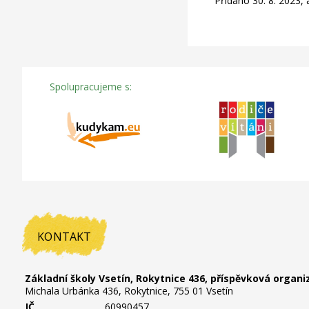
Přidáno 30. 8. 2023,
Spolupracujeme s:
KONTAKT
Základní školy Vsetín, Rokytnice 436, příspěvková organi
Michala Urbánka 436, Rokytnice, 755 01 Vsetín
IČ
60990457