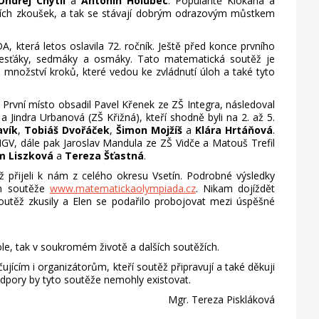
Ondřej Chytil
a
Antonín Holubec
. Popularitě Klokana a
macích zkoušek, a tak se stávají dobrým odrazovým můstkem
která letos oslavila 72. ročník. Ještě před konce prvního
í šesťáky, sedmáky a osmáky. Tato matematická soutěž je
lké množství kroků, které vedou ke zvládnutí úloh a také tyto
i. První místo obsadil Pavel Křenek ze ZŠ Integra, následoval
 Jindra Urbanová (ZŠ Křižná), kteří shodně byli na 2. až 5.
vík
,
Tobiáš Dvořáček
,
Šimon Mojžíš
a
Klára Hrtáňová
.
MGV, dále pak Jaroslav Mandula ze ZŠ Vidče a Matouš Trefil
m Liszková
a
Tereza Šťastná
.
přijeli k nám z celého okresu Vsetín. Podrobné výsledky
ch soutěže
www.matematickaolympiada.cz
. Nikam dojíždět
outěž zkusily a Elen se podařilo probojovat mezi úspěšné
, tak v soukromém životě a dalších soutěžích.
cím i organizátorům, kteří soutěž připravují a také děkuji
podpory by tyto soutěže nemohly existovat.
Mgr. Tereza Piskláková