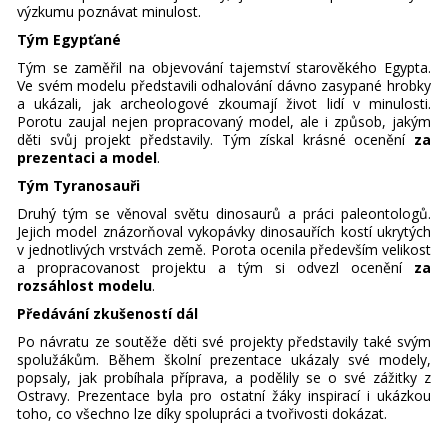
výzkumu poznávat minulost.
Tým Egypťané
Tým se zaměřil na objevování tajemství starověkého Egypta.
Ve svém modelu představili odhalování dávno zasypané hrobky
a ukázali, jak archeologové zkoumají život lidí v minulosti.
Porotu zaujal nejen propracovaný model, ale i způsob, jakým
děti svůj projekt představily. Tým získal krásné ocenění
za
prezentaci a model
.
Tým Tyranosauři
Druhý tým se věnoval světu dinosaurů a práci paleontologů.
Jejich model znázorňoval vykopávky dinosauřích kostí ukrytých
v jednotlivých vrstvách země. Porota ocenila především velikost
a propracovanost projektu a tým si odvezl ocenění
za
rozsáhlost modelu
.
Předávání zkušeností dál
Po návratu ze soutěže děti své projekty představily také svým
spolužákům. Během školní prezentace ukázaly své modely,
popsaly, jak probíhala příprava, a podělily se o své zážitky z
Ostravy. Prezentace byla pro ostatní žáky inspirací i ukázkou
toho, co všechno lze díky spolupráci a tvořivosti dokázat.