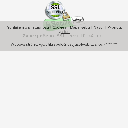
Prohlášení o přístupnosti
|
Cookies
|
Mapa webu
|
Názor
|
Vypnout
grafiku
Zabezpečeno SSL certifikátem.
(J4W-RS v7.0)
Webové stránky vytvořila společnost
just4web.cz s.r.o.