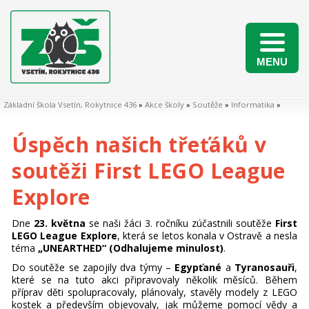
MENU
Naši žáci v matematických soutěžích 2025/2026
Základní škola Vsetín, Rokytnice 436
»
Akce školy
»
Soutěže
»
Informatika
»
Úspěch našich třeťáků v
soutěži First LEGO League
Explore
Dne
23. května
se naši žáci 3. ročníku zúčastnili soutěže
First
LEGO League Explore
, která se letos konala v Ostravě a nesla
téma
„UNEARTHED“ (Odhalujeme minulost)
.
Do soutěže se zapojily dva týmy –
Egypťané
a
Tyranosauři
,
které se na tuto akci připravovaly několik měsíců. Během
příprav děti spolupracovaly, plánovaly, stavěly modely z LEGO
kostek a především objevovaly, jak můžeme pomocí vědy a