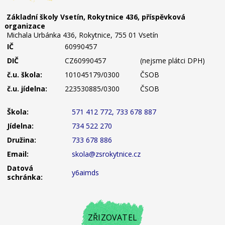
Základní školy Vsetín, Rokytnice 436, příspěvková
organizace
Michala Urbánka 436, Rokytnice, 755 01 Vsetín
IČ
60990457
DIČ
CZ60990457
(nejsme plátci DPH)
č.u. škola:
101045179/0300
ČSOB
č.u. jídelna:
223530885/0300
ČSOB
Škola:
571 412 772, 733 678 887
Jídelna:
734 522 270
Družina:
733 678 886
Email:
skola@zsrokytnice.cz
Datová
y6aimds
schránka:
ZŘIZOVATEL