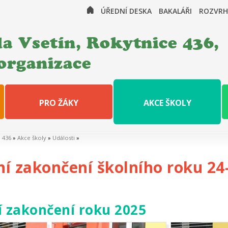
ÚŘEDNÍ DESKA
BAKALÁŘI
ROZVRH
a Vsetín, Rokytnice 436,
organizace
PRO ŽÁKY
AKCE ŠKOLY
e 436
»
Akce školy
»
Události
»
ní zakončení školního roku 24
í zakončení roku 2025