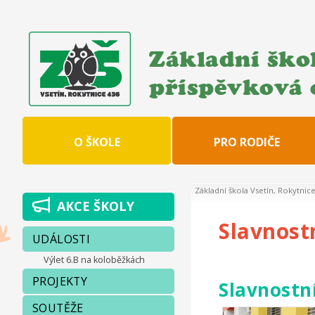
Základní škol
příspěvková 
O ŠKOLE
PRO RODIČE
Základní škola Vsetín, Rokytnic
AKCE ŠKOLY
Slavnost
UDÁLOSTI
Výlet 6.B na koloběžkách
PROJEKTY
Slavnostn
SOUTĚŽE