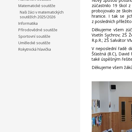
Nový způsob posunutí
zúčastnilo 19 škol z
Matematické soutěže
probojovalo ze školn
Naši žáci v matematických
hranice. I tak se j
soutěžích 2025/2026
z posledních příležit
Informatika
Děkujeme všem zúča
Přírodovědné soutěže
Vsetín Sychrov; ZŠ Ž
Sportovní soutěže
R.p.R.; ZŠ Salvátor V
Umělecké soutěže
V neposlední řadě dě
Rokytnická hlavička
Šťastná (8.C), David 
také úspěšným řešit
Děkujeme všem žákům a