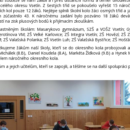
 soutěže se nám zalíbil a i přes distanční formu a téměř dvouletou
 celého okresu Vsetín. Z šestých tříd se pokoušelo vyřešit 15 nár
ích kol pouze 12 žáků. Nejlépe splnili školní kolo žáci osmých tříd a
ich zúčastnilo 43. K náročnému zadání bylo pozváno 18 žáků devá
ostí na zisk plusových bodů k přijímacím zkouškám.
stněným školám: Masarykovo gymnázium, SZŠ a VOŠZ Vsetín; Gy
erotínova VM; ZŠ Velké Karlovice; ZŠ Integra Vsetín; ZŠ Hovězí; ZŠ
M; ZŠ Valašská Polanka; ZŠ Vsetín Luh; ZŠ Valašská Bystřice; ZŠ Hošť
kujeme žákům naší školy, kteří se do okresního kola probojovali a 
Michálek (8.B), Daniel Koudela (8.A), Markéta Žídková (9.B) a Hynek M
elem náročného okresního kola.
 jejich učitelům, kteří se zapojili, a těšíme se na další spolupráci