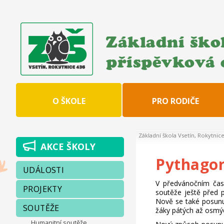
Základní škol
příspěvková 
O ŠKOLE
PRO RODIČE
Základní škola Vsetín, Rokytnic
AKCE ŠKOLY
Pythagor
UDÁLOSTI
V předvánočním čase
PROJEKTY
soutěže ještě před 
Nově se také posunul
SOUTĚŽE
žáky pátých až osmýc
Humanitní soutěže