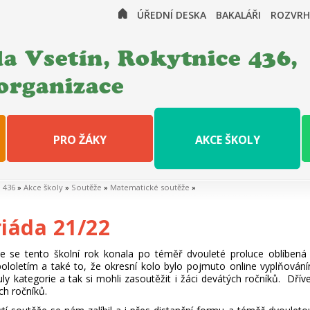
ÚŘEDNÍ DESKA
BAKALÁŘI
ROZVRH
a Vsetín, Rokytnice 436,
organizace
PRO ŽÁKY
AKCE ŠKOLY
e 436
»
Akce školy
»
Soutěže
»
Matematické soutěže
»
iáda 21/22
 se tento školní rok konala po téměř dvouleté proluce oblíbená
pololetím a také to, že okresní kolo bylo pojmuto online vyplňová
y kategorie a tak si mohli zasoutěžit i žáci devátých ročníků. Dř
h ročníků.