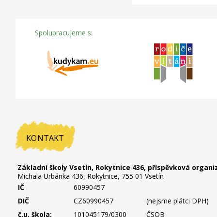
Spolupracujeme s:
KONTAKT
Základní školy Vsetín, Rokytnice 436, příspěvková organi
Michala Urbánka 436, Rokytnice, 755 01 Vsetín
IČ
60990457
DIČ
CZ60990457
(nejsme plátci DPH)
č.u. škola:
101045179/0300
ČSOB