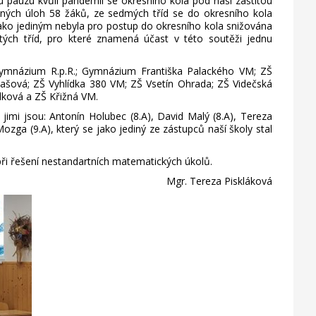
 pauzu kvůli pandemii se okresního kola pod naší záštitou
očných úloh 58 žáků, ze sedmých tříd se do okresního kola
 jako jediným nebyla pro postup do okresního kola snižována
tých tříd, pro které znamená účast v této soutěži jednu
mnázium R.p.R.; Gymnázium Františka Palackého VM; ZŠ
 Zašová; ZŠ Vyhlídka 380 VM; ZŠ Vsetín Ohrada; ZŠ Videčská
álková a ZŠ Křižná VM.
jimi jsou: Antonín Holubec (8.A), David Malý (8.A), Tereza
ozga (9.A), který se jako jediný ze zástupců naší školy stal
 při řešení nestandartních matematických úkolů.
Mgr. Tereza Piskláková