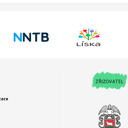
ZŘIZOVATEL
zace