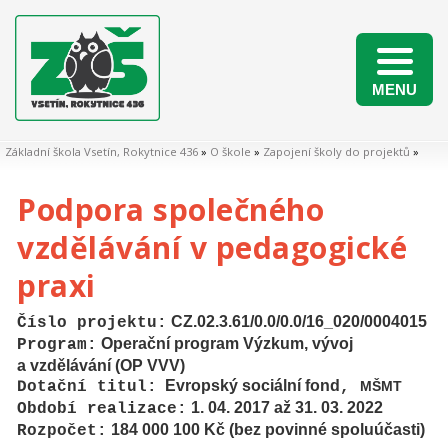
MENU
Naši žáci v matematických soutěžích 2025/2026
Základní škola Vsetín, Rokytnice 436
»
O škole
»
Zapojení školy do projektů
»
Podpora společného
vzdělávání v pedagogické
praxi
CZ.02.3.61/0.0/0.0/16_020/0004015
Číslo projektu:
Operační program Výzkum, vývoj
Program
:
a vzdělávání (OP VVV)
Evropský sociální fond
Dotační titul:
,
MŠMT
1. 04. 2017 až 31. 03. 2022
Období realizace:
184 000 100 Kč (bez povinné spoluúčasti)
Rozpočet: