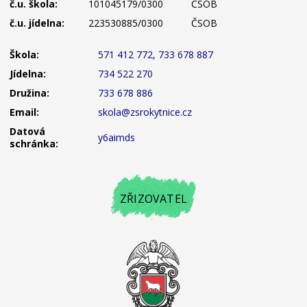
č.u. škola:
101045179/0300
ČSOB
č.u. jídelna:
223530885/0300
ČSOB
Škola:
571 412 772, 733 678 887
Jídelna:
734 522 270
Družina:
733 678 886
Email:
skola@zsrokytnice.cz
Datová
y6aimds
schránka:
ZŘIZOVATEL