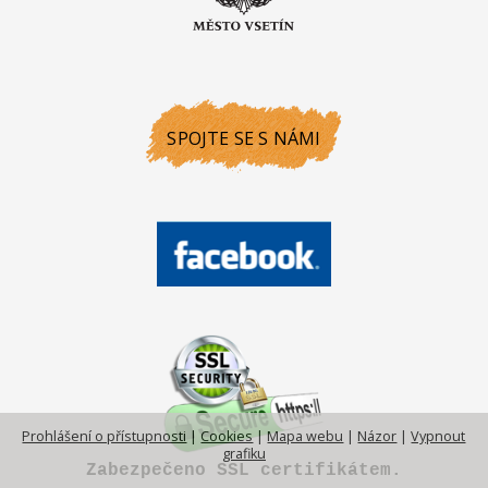
SPOJTE SE S NÁMI
Prohlášení o přístupnosti
|
Cookies
|
Mapa webu
|
Názor
|
Vypnout
grafiku
Zabezpečeno SSL certifikátem.