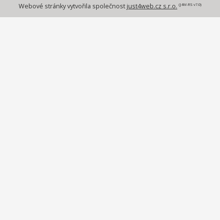
(J4W-RS v7.0)
Webové stránky vytvořila společnost
just4web.cz s.r.o.