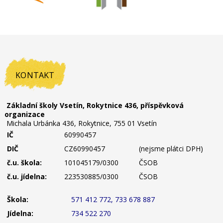
KONTAKT
Základní školy Vsetín, Rokytnice 436, příspěvková
organizace
Michala Urbánka 436, Rokytnice, 755 01 Vsetín
IČ
60990457
DIČ
CZ60990457
(nejsme plátci DPH)
č.u. škola:
101045179/0300
ČSOB
č.u. jídelna:
223530885/0300
ČSOB
Škola:
571 412 772, 733 678 887
Jídelna:
734 522 270