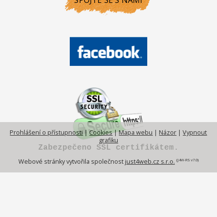
Prohlášení o přístupnosti
|
Cookies
|
Mapa webu
|
Názor
|
Vypnout
grafiku
Zabezpečeno SSL certifikátem.
(J4W-RS v7.0)
Webové stránky vytvořila společnost
just4web.cz s.r.o.