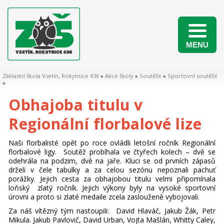
MENU
Naši žáci v matematických soutěžích 2025/2026
Základní škola Vsetín, Rokytnice 436
»
Akce školy
»
Soutěže
»
Sportovní soutěže
»
Obhajoba titulu v
Regionální florbalové lize
Naši florbalisté opět po roce ovládli letošní ročník Regionální
florbalové ligy. Soutěž probíhala ve čtyřech kolech – dvě se
odehrála na podzim, dvě na jaře. Kluci se od prvních zápasů
drželi v čele tabulky a za celou sezónu nepoznali pachuť
porážky. Jejich cesta za obhajobou titulu velmi připomínala
loňský zlatý ročník. Jejich výkony byly na vysoké sportovní
úrovni a proto si zlaté medaile zcela zaslouženě vybojovali.
Za náš vítězný tým nastoupili: David Hlaváč, Jakub Žák, Petr
Mikula. Jakub Pavlovič, David Urban, Vojta Mašlán, Whitty Caley,