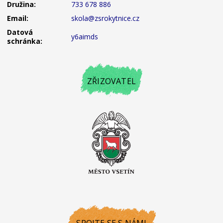
Družina:
733 678 886
Email:
skola@zsrokytnice.cz
Datová
y6aimds
schránka:
ZŘIZOVATEL
SPOJTE SE S NÁMI