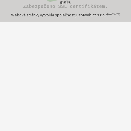
grafiku
Zabezpečeno SSL certifikátem.
(J4W-RS v7.0)
Webové stránky vytvořila společnost
just4web.cz s.r.o.