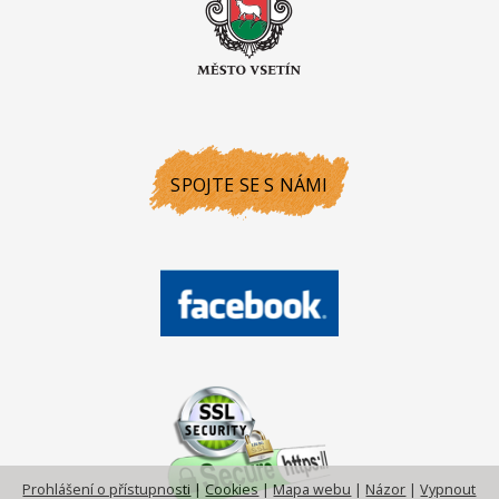
SPOJTE SE S NÁMI
Prohlášení o přístupnosti
|
Cookies
|
Mapa webu
|
Názor
|
Vypnout