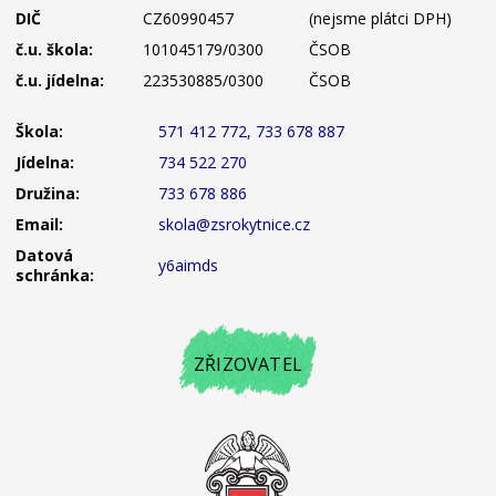
DIČ
CZ60990457
(nejsme plátci DPH)
č.u. škola:
101045179/0300
ČSOB
č.u. jídelna:
223530885/0300
ČSOB
Škola:
571 412 772, 733 678 887
Jídelna:
734 522 270
Družina:
733 678 886
Email:
skola@zsrokytnice.cz
Datová
y6aimds
schránka:
ZŘIZOVATEL