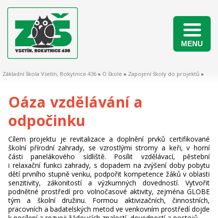
MENU
Naši žáci v matematických soutěžích 2025/2026
Základní škola Vsetín, Rokytnice 436
»
O škole
»
Zapojení školy do projektů
»
Oáza vzdělávání a
odpočinku
Cílem projektu je revitalizace a doplnění prvků certifikované
školní přírodní zahrady, se vzrostlými stromy a keři, v horní
části panelákového sídliště. Posílit vzdělávací, pěstební
i relaxační funkci zahrady, s dopadem na zvýšení doby pobytu
dětí prvního stupně venku, podpořit kompetence žáků v oblasti
senzitivity, zákonitostí a výzkumných dovedností. Vytvořit
podnětné prostředí pro volnočasové aktivity, zejména GLOBE
tým a školní družinu. Formou aktivizačních, činnostních,
pracovních a badatelských metod ve venkovním prostředí dojde
k posílení a rozvoji žádoucích znalostí, dovedností a postojů.