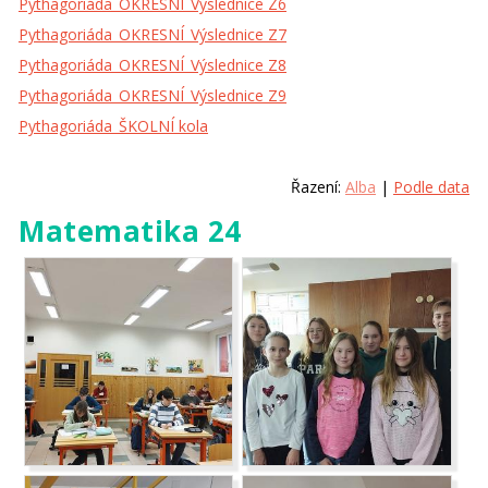
Pythagoriáda_OKRESNÍ_Výslednice Z6
Pythagoriáda_OKRESNÍ_Výslednice Z7
Pythagoriáda_OKRESNÍ_Výslednice Z8
Pythagoriáda_OKRESNÍ_Výslednice Z9
Pythagoriáda_ŠKOLNÍ kola
Řazení:
Alba
|
Podle data
Matematika 24