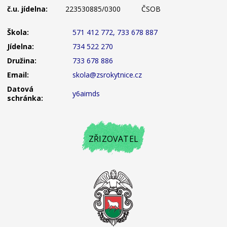
č.u. jídelna:
223530885/0300
ČSOB
Škola:
571 412 772, 733 678 887
Jídelna:
734 522 270
Družina:
733 678 886
Email:
skola@zsrokytnice.cz
Datová
y6aimds
schránka:
ZŘIZOVATEL