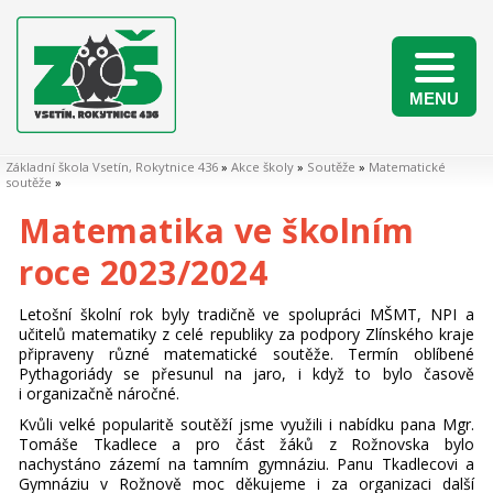
MENU
Naši žáci v matematických soutěžích 2025/2026
Základní škola Vsetín, Rokytnice 436
»
Akce školy
»
Soutěže
»
Matematické
soutěže
»
Matematika ve školním
roce 2023/2024
Letošní školní rok byly tradičně ve spolupráci MŠMT, NPI a
učitelů matematiky z celé republiky za podpory Zlínského kraje
připraveny různé matematické soutěže. Termín oblíbené
Pythagoriády se přesunul na jaro, i když to bylo časově
i organizačně náročné.
Kvůli velké popularitě soutěží jsme využili i nabídku pana Mgr.
Tomáše Tkadlece a pro část žáků z Rožnovska bylo
nachystáno zázemí na tamním gymnáziu. Panu Tkadlecovi a
Gymnáziu v Rožnově moc děkujeme i za organizaci další