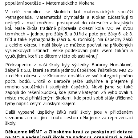
populární soutěže – Matematického Klokana.
V celé republice se školních kol matematických soutěží
Pythagoriáda, Matematická olympiáda a Klokan zúčastňují ti
nejlepší a mají možnost postupovat do okresních a krajských
kol. Naše škola tradičně připravila okresní kola MO ve dvou
termínech – jednou pro žáky 5. a 9.tříd a poté pro žáky 6. až 8.
tříd a také Pythagoriády (žáci 6.-9. ročníků). Na úspěchy žáků
z celého okresu i naší školy se můžete podívat na přiložených
výsledkových listinách. Velké poděkování patří všem žákům a
vyučujícím, kteří se dětem v této oblasti věnují.
Překvapením z naší školy byly výsledky Barbory Horsákové,
žákyně z 5.B, která se stala jedinou úspěšnou řešitelkou MO Z5
z celého okresu a v Klokanovi dosáhla ve své kategorii plného
počtu bodů. Určitě o Barboře ještě uslyšíme a přejeme jí
mnoho soutěžních i studijních úspěchů. Nově jsme se také
zapojili do řešení Sudoku, kde jsme v kategorii ZŠ vybojovali 4.
místo mezi přihlášenými školami, kde proti sobě stály tříčlenné
týmy napříč celým Zlínským krajem.
Další vypsané úspěchy žáků naší školy jsou v přiloženém
seznamu a moc jim i touto cestou děkujeme za reprezentaci
školy.
Děkujeme MŠMT a Zlínskému kraji za poskytnutí dotace
na MO a vedení naší školy za podporu, organizaci a celé