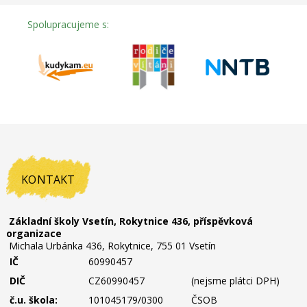
Spolupracujeme s:
KONTAKT
Základní školy Vsetín, Rokytnice 436, příspěvková
organizace
Michala Urbánka 436, Rokytnice, 755 01 Vsetín
IČ
60990457
DIČ
CZ60990457
(nejsme plátci DPH)
č.u. škola:
101045179/0300
ČSOB