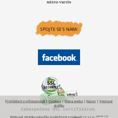
SPOJTE SE S NÁMI
Prohlášení o přístupnosti
|
Cookies
|
Mapa webu
|
Názor
|
Vypnout
grafiku
Zabezpečeno SSL certifikátem.
(J4W-RS v7.0)
Webové stránky vytvořila společnost
just4web.cz s.r.o.