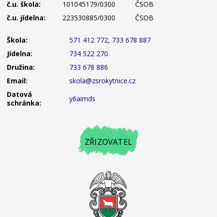
č.u. škola:
101045179/0300
ČSOB
č.u. jídelna:
223530885/0300
ČSOB
Škola:
571 412 772, 733 678 887
Jídelna:
734 522 270
Družina:
733 678 886
Email:
skola@zsrokytnice.cz
Datová
y6aimds
schránka:
ZŘIZOVATEL