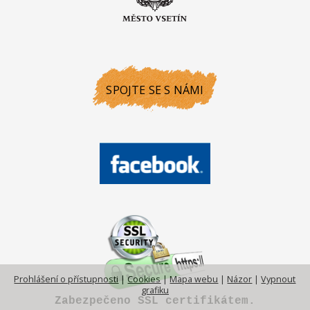
SPOJTE SE S NÁMI
Prohlášení o přístupnosti
|
Cookies
|
Mapa webu
|
Názor
|
Vypnout
grafiku
Zabezpečeno SSL certifikátem.