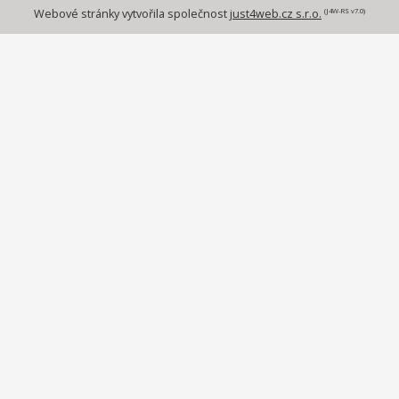
(J4W-RS v7.0)
Webové stránky vytvořila společnost
just4web.cz s.r.o.