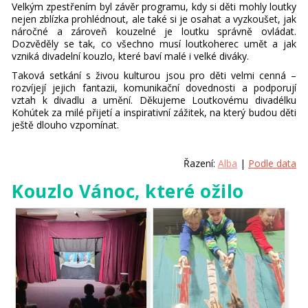
Velkým zpestřením byl závěr programu, kdy si děti mohly loutky
nejen zblízka prohlédnout, ale také si je osahat a vyzkoušet, jak
náročné a zároveň kouzelné je loutku správně ovládat.
Dozvěděly se tak, co všechno musí loutkoherec umět a jak
vzniká divadelní kouzlo, které baví malé i velké diváky.
Taková setkání s živou kulturou jsou pro děti velmi cenná –
rozvíjejí jejich fantazii, komunikační dovednosti a podporují
vztah k divadlu a umění. Děkujeme Loutkovému divadélku
Kohútek za milé přijetí a inspirativní zážitek, na který budou děti
ještě dlouho vzpomínat.
Řazení:
Alba
|
Podle data
Kouzlo Vánoc, které ožilo