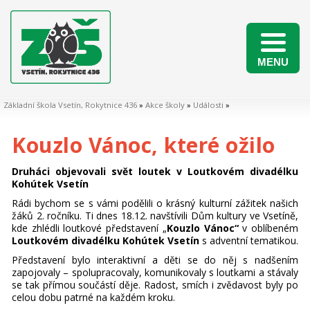
MENU
Naši žáci v matematických soutěžích 2025/2026
Základní škola Vsetín, Rokytnice 436
»
Akce školy
»
Události
»
Kouzlo Vánoc, které ožilo
Druháci objevovali svět loutek v Loutkovém divadélku
Kohútek Vsetín
Rádi bychom se s vámi podělili o krásný kulturní zážitek našich
žáků 2. ročníku. Ti dnes 18.12. navštívili Dům kultury ve Vsetíně,
kde zhlédli loutkové představení „
Kouzlo Vánoc“
v oblíbeném
Loutkovém divadélku Kohútek Vsetín
s adventní tematikou.
Představení bylo interaktivní a děti se do něj s nadšením
zapojovaly – spolupracovaly, komunikovaly s loutkami a stávaly
se tak přímou součástí děje. Radost, smích i zvědavost byly po
celou dobu patrné na každém kroku.