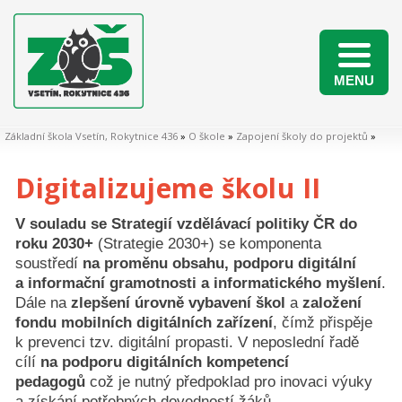
MENU
Naši žáci v matematických soutěžích 2025/2026
Základní škola Vsetín, Rokytnice 436
»
O škole
»
Zapojení školy do projektů
»
Digitalizujeme školu II
V souladu se Strategií vzdělávací politiky ČR do
roku 2030+
(Strategie 2030+) se komponenta
soustředí
na proměnu obsahu, podporu digitální
a informační gramotnosti a informatického myšlení
.
Dále na
zlepšení úrovně vybavení škol
a
založení
fondu mobilních digitálních zařízení
, čímž přispěje
k prevenci tzv. digitální propasti. V neposlední řadě
cílí
na podporu digitálních kompetencí
pedagogů
což je nutný předpoklad pro inovaci výuky
a získání potřebných dovedností žáků.