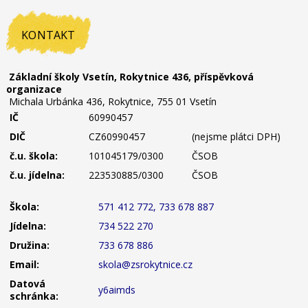
KONTAKT
Základní školy Vsetín, Rokytnice 436, příspěvková
organizace
Michala Urbánka 436, Rokytnice, 755 01 Vsetín
IČ
60990457
DIČ
CZ60990457
(nejsme plátci DPH)
č.u. škola:
101045179/0300
ČSOB
č.u. jídelna:
223530885/0300
ČSOB
Škola:
571 412 772, 733 678 887
Jídelna:
734 522 270
Družina:
733 678 886
Email:
skola@zsrokytnice.cz
Datová
y6aimds
schránka: