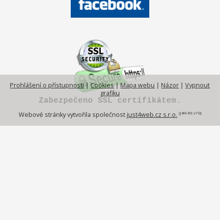
Prohlášení o přístupnosti
|
Cookies
|
Mapa webu
|
Názor
|
Vypnout
grafiku
Zabezpečeno SSL certifikátem.
(J4W-RS v7.0)
Webové stránky vytvořila společnost
just4web.cz s.r.o.