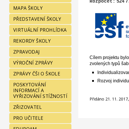
524 
Rozpočet:
MAPA ŠKOLY
PŘEDSTAVENÍ ŠKOLY
VIRTUÁLNÍ PROHLÍDKA
REKORDY ŠKOLY
ZPRAVODAJ
Cílem projektu bylo
VÝROČNÍ ZPRÁVY
zvolených typů šab
Individualizova
ZPRÁVY ČŠI O ŠKOLE
Rozvoj individ
POSKYTOVÁNÍ
INFORMACÍ A
VYŘIZOVÁNÍ STÍŽNOSTÍ
Přidáno 21. 11. 201
ZŘIZOVATEL
PRO UČITELE