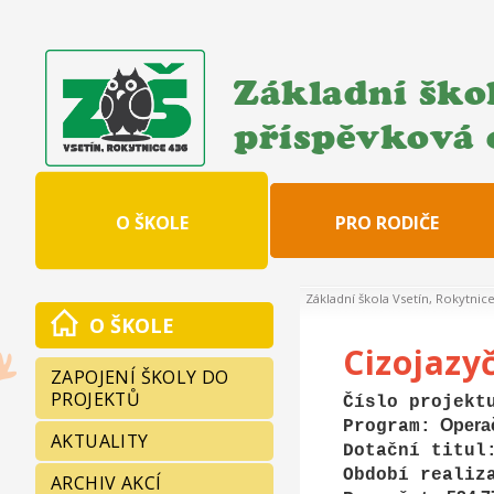
Základní škol
příspěvková 
O ŠKOLE
PRO RODIČE
Základní škola Vsetín, Rokytnic
O ŠKOLE
Cizojazy
ZAPOJENÍ ŠKOLY DO
PROJEKTŮ
Číslo projekt
Opera
Program
:
AKTUALITY
Dotační titul
Období realiz
ARCHIV AKCÍ