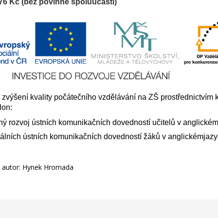
776 Kč
(bez povinné spoluúčasti)
 zvýšení kvality počátečního vzdělávání na ZŠ prostřednictvím k
lon:
ný rozvoj ústních komunikačních dovedností učitelů v anglické
uálních ústních komunikačních dovedností žáků v anglickémjaz
7, autor: Hynek Hromada