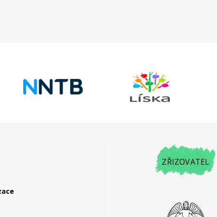
ZŘIZOVATEL
zace