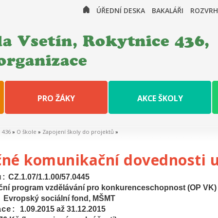
ÚŘEDNÍ DESKA
BAKALÁŘI
ROZVRH
a Vsetín, Rokytnice 436,
organizace
PRO ŽÁKY
AKCE ŠKOLY
e 436
»
O škole
»
Zapojení školy do projektů
»
čné komunikační dovednosti u
CZ.1.07/1.1.00/57.0445
u:
ční program vzdělávání pro konkurenceschopnost (OP VK)
Evropský sociální fond, MŠMT
:
1.09.2015 až 31.12.2015
ace: