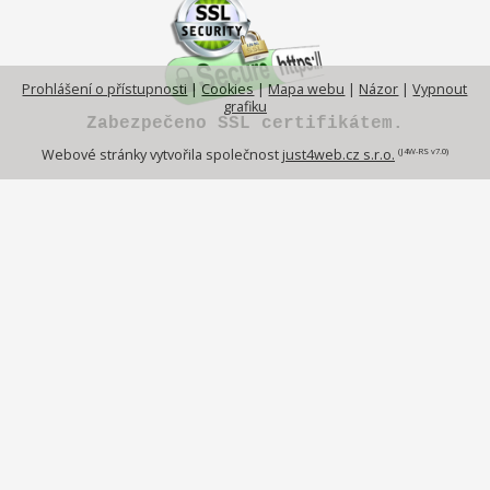
Prohlášení o přístupnosti
|
Cookies
|
Mapa webu
|
Názor
|
Vypnout
grafiku
Zabezpečeno SSL certifikátem.
(J4W-RS v7.0)
Webové stránky vytvořila společnost
just4web.cz s.r.o.