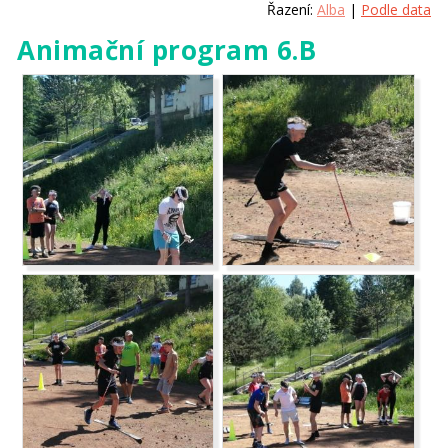
Řazení:
Alba
|
Podle data
Animační program 6.B