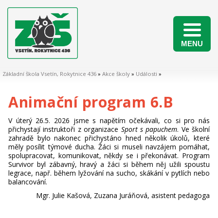
MENU
Naši žáci v matematických soutěžích 2025/2026
Základní škola Vsetín, Rokytnice 436
»
Akce školy
»
Události
»
Animační program 6.B
V úterý 26.5. 2026 jsme s napětím očekávali, co si pro nás
přichystají instruktoři z organizace
Sport s papuchem
. Ve školní
zahradě bylo nakonec přichystáno hned několik úkolů, které
měly posílit týmové ducha. Žáci si museli navzájem pomáhat,
spolupracovat, komunikovat, někdy se i překonávat. Program
Survivor byl zábavný, hravý a žáci si během něj užili spoustu
legrace, např. během lyžování na sucho, skákání v pytlích nebo
balancování.
Mgr. Julie Kašová, Zuzana Juráňová, asistent pedagoga