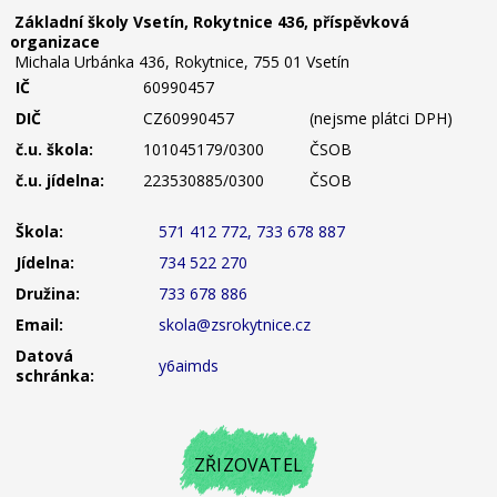
Základní školy Vsetín, Rokytnice 436, příspěvková
organizace
Michala Urbánka 436, Rokytnice, 755 01 Vsetín
IČ
60990457
DIČ
CZ60990457
(nejsme plátci DPH)
č.u. škola:
101045179/0300
ČSOB
č.u. jídelna:
223530885/0300
ČSOB
Škola:
571 412 772, 733 678 887
Jídelna:
734 522 270
Družina:
733 678 886
Email:
skola@zsrokytnice.cz
Datová
y6aimds
schránka:
ZŘIZOVATEL