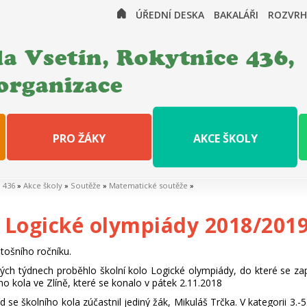
ÚŘEDNÍ DESKA
BAKALÁŘI
ROZVRH
a Vsetín, Rokytnice 436,
organizace
PRO ŽÁKY
AKCE ŠKOLY
e 436
»
Akce školy
»
Soutěže
»
Matematické soutěže
»
 Logické olympiády 2018/201
tošního ročníku.
vých týdnech proběhlo školní kolo Logické olympiády, do které se za
ho kola ve Zlíně, které se konalo v pátek 2.11.2018
říd se školního kola zúčastnil jediný žák, Mikuláš Trčka. V kategorii 3.