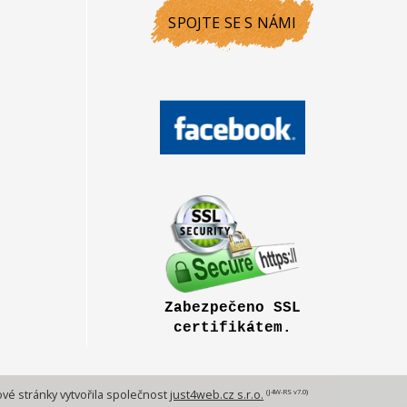
SPOJTE SE S NÁMI
Zabezpečeno SSL
certifikátem.
(J4W-RS v7.0)
é stránky vytvořila společnost
just4web.cz s.r.o.