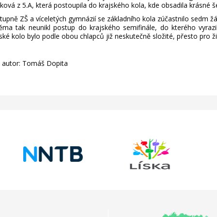
ová z 5.A, která postoupila do krajského kola, kde obsadila krásné š
stupně ZŠ a víceletých gymnázií se základního kola zúčastnilo sedm ž
ma tak neunikl postup do krajského semifinále, do kterého vyrazil
ské kolo bylo podle obou chlapců již neskutečně složité, přesto pro ži
, autor: Tomáš Dopita