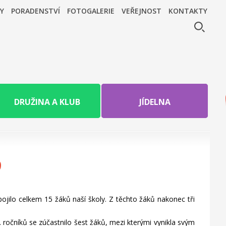
Y
PORADENSTVÍ
FOTOGALERIE
VEŘEJNOST
KONTAKTY
DRUŽINA A KLUB
JÍDELNA
9
pojilo celkem 15 žáků naší školy. Z těchto žáků nakonec tři
-5. ročníků se zúčastnilo šest žáků, mezi kterými vynikla svým