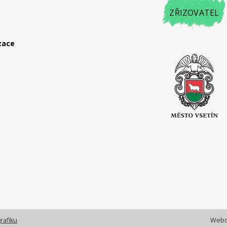
ZŘIZOVATEL
zace
rafiku
Webov