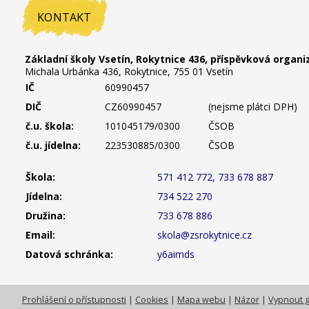
KONTAKT
Základní školy Vsetín, Rokytnice 436, příspěvková organi
Michala Urbánka 436, Rokytnice, 755 01 Vsetín
IČ
60990457
DIČ
CZ60990457
(nejsme plátci DPH)
č.u. škola:
101045179/0300
ČSOB
č.u. jídelna:
223530885/0300
ČSOB
Škola:
571 412 772, 733 678 887
Jídelna:
734 522 270
Družina:
733 678 886
Email:
skola@zsrokytnice.cz
Datová schránka:
y6aimds
Prohlášení o přístupnosti
|
Cookies
|
Mapa webu
|
Názor
|
Vypnout g