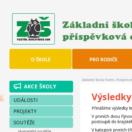
Základní škol
příspěvková 
O ŠKOLE
PRO RODIČE
Základní škola Vsetín, Rokytnic
AKCE ŠKOLY
Výsledky
UDÁLOSTI
Přinášíme výsledky le
PROJEKTY
V prvních dvou říjno
postoupili do krajské
SOUTĚŽE
V kategorii prvních t
Humanitní soutěže