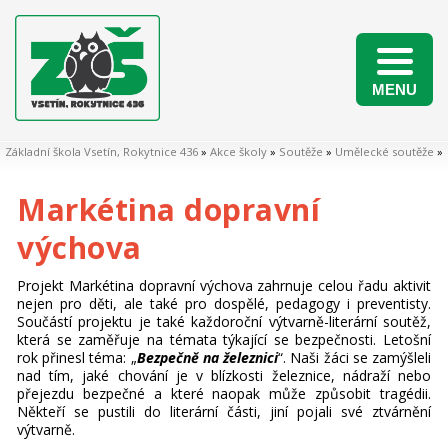
MENU
Naši žáci v matematických soutěžích 2025/2026
Základní škola Vsetín, Rokytnice 436
»
Akce školy
»
Soutěže
»
Umělecké soutěže
»
Markétina dopravní
výchova
Projekt Markétina dopravní výchova zahrnuje celou řadu aktivit
nejen pro děti, ale také pro dospělé, pedagogy i preventisty.
Součástí projektu je také každoroční výtvarně-literární soutěž,
která se zaměřuje na témata týkající se bezpečnosti. Letošní
rok přinesl téma: „
Bezpečně na železnici
“. Naši žáci se zamýšleli
nad tím, jaké chování je v blízkosti železnice, nádraží nebo
přejezdu bezpečné a které naopak může způsobit tragédii.
Někteří se pustili do literární části, jiní pojali své ztvárnění
výtvarně.