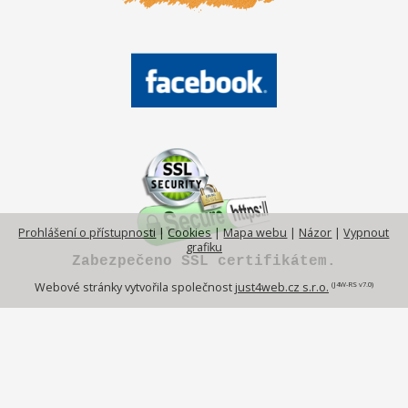
Prohlášení o přístupnosti
|
Cookies
|
Mapa webu
|
Názor
|
Vypnout
grafiku
Zabezpečeno SSL certifikátem.
(J4W-RS v7.0)
Webové stránky vytvořila společnost
just4web.cz s.r.o.