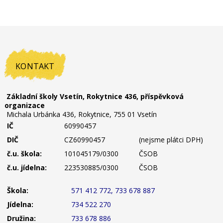
KONTAKT
Základní školy Vsetín, Rokytnice 436, příspěvková
organizace
Michala Urbánka 436, Rokytnice, 755 01 Vsetín
IČ
60990457
DIČ
CZ60990457
(nejsme plátci DPH)
č.u. škola:
101045179/0300
ČSOB
č.u. jídelna:
223530885/0300
ČSOB
Škola:
571 412 772, 733 678 887
Jídelna:
734 522 270
Družina:
733 678 886