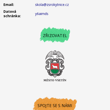
Email:
skola@zsrokytnice.cz
Datová
y6aimds
schránka:
ZŘIZOVATEL
SPOJTE SE S NÁMI